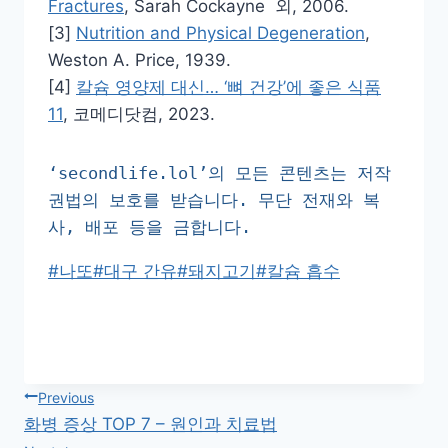
Fractures
, Sarah Cockayne 외, 2006.
[3]
Nutrition and Physical Degeneration
,
Weston A. Price, 1939.
[4]
칼슘 영양제 대신… ‘뼈 건강’에 좋은 식품
11
, 코메디닷컴, 2023.
‘secondlife.lol’의 모든 콘텐츠는 저작
권법의 보호를 받습니다. 무단 전재와 복
사, 배포 등을 금합니다.
Post
#
나또
#
대구 간유
#
돼지고기
#
칼슘 흡수
Tags:
글
Previous
화병 증상 TOP 7 – 원인과 치료법
탐