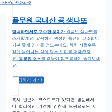
풀무원 국내산 콩 생나또
담백하면서도 구수한 풍미
가 일품인 생나또를
소개할게요. 깔끔하게 완성한 특유의 고소함이
기분 좋게 입가를 맴도는데요. 휘휘 저을수록
길게 늘어나는 실이 먹는 재미를 더해주지
요.
동봉된 소스
를 곁들여 짭조름하게 즐겨보세
요.
구경하러 가기!
혹시 인근에 코스트코가 있다면 방문해서
더 합리적인 가격에 김참깨 토핑으로된 제